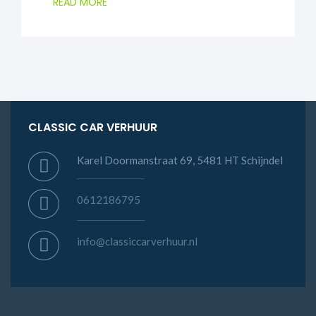
READ MORE
CLASSIC CAR VERHUUR
Karel Doormanstraat 69, 5481 HT Schijndel
0612186795
info@classiccarverhuur.nl